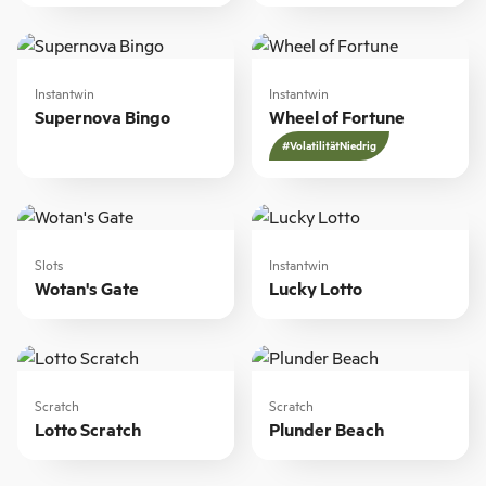
Instantwin
Instantwin
Supernova Bingo
Wheel of Fortune
#VolatilitätNiedrig
Slots
Instantwin
Wotan's Gate
Lucky Lotto
Scratch
Scratch
Lotto Scratch
Plunder Beach