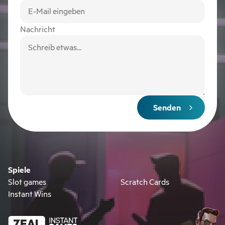
Nachricht
Senden
Spiele
Slot games
Scratch Cards
Instant Wins