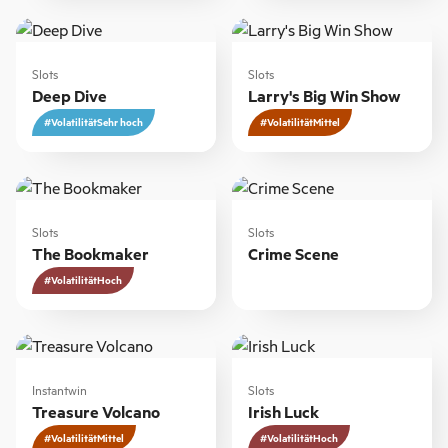
Slots
Slots
Deep Dive
Larry's Big Win Show
#VolatilitätSehr hoch
#VolatilitätMittel
Slots
Slots
The Bookmaker
Crime Scene
#VolatilitätHoch
Instantwin
Slots
Treasure Volcano
Irish Luck
#VolatilitätMittel
#VolatilitätHoch