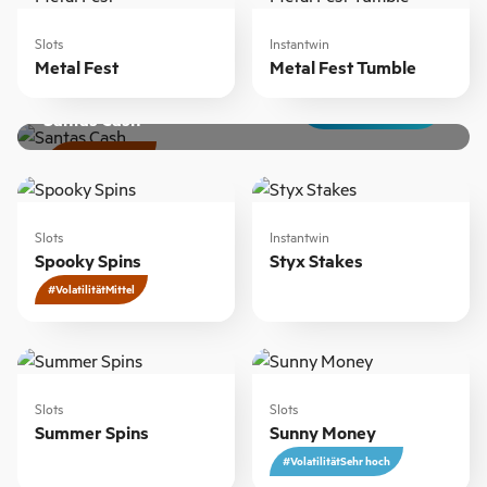
Slots
Instantwin
Metal Fest
Metal Fest Tumble
Instantwin
Spielen
Santas Cash
#VolatilitätMittel
Slots
Instantwin
Spooky Spins
Styx Stakes
#VolatilitätMittel
Slots
Slots
Summer Spins
Sunny Money
#VolatilitätSehr hoch