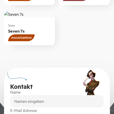
Slots
Seven 7s
#VolatilitätMittel
Kontakt
Name
E-Mail Adresse