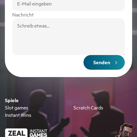
Nachricht
Senden
Spiele
Slot games
Scratch Cards
Instant Wins