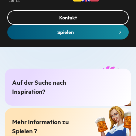
Kontakt
Spielen
Auf der Suche nach
Inspiration?
Mehr Information zu
Spielen ?