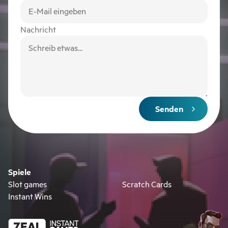
Nachricht
Senden
Spiele
Slot games
Scratch Cards
Instant Wins