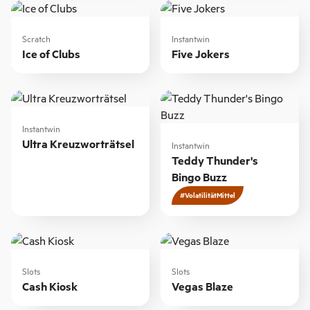
Scratch
Instantwin
Ice of Clubs
Five Jokers
Instantwin
Ultra Kreuzworträtsel
Instantwin
Teddy Thunder's
Bingo Buzz
#VolatilitätMittel
Slots
Slots
Cash Kiosk
Vegas Blaze