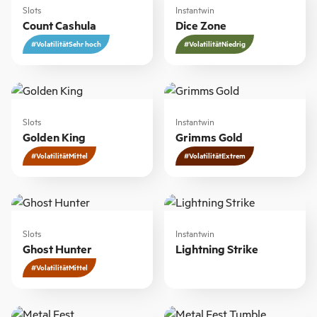
Slots
Instantwin
Count Cashula
Dice Zone
#VolatilitätSehr hoch
#VolatilitätNiedrig
Slots
Instantwin
Golden King
Grimms Gold
#VolatilitätMittel
#VolatilitätExtrem
Slots
Instantwin
Ghost Hunter
Lightning Strike
#VolatilitätMittel