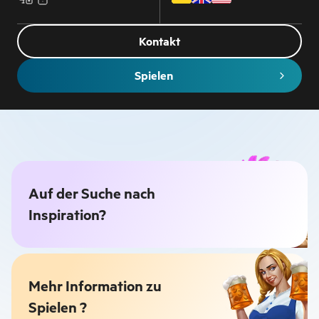
Kontakt
Spielen
Auf der Suche nach
Inspiration?
Mehr Information zu
Spielen ?