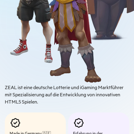
ZEAL ist eine deutsche Lotterie und iGaming Marktführer
mit Spezialisierung auf die Entwicklung von innovativen
HTML5 Spielen.
Made in Germany 🇩🇪
Erfahrung in der