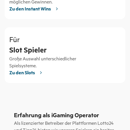
möglichen Gewinnen.
Zu den Instant Wins
Für
Slot Spieler
Große Auswahl unterschiedlicher
Spielsysteme.
Zu den Slots
Erfahrung als iGaming Operator
Als lizenzierter Betreiber der Plattformen Lotto24