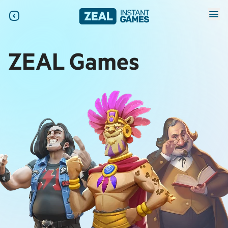
ZEAL Games