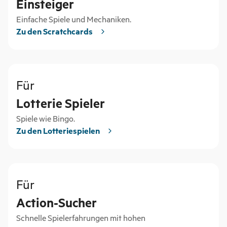
Einsteiger
Einfache Spiele und Mechaniken.
Zu den Scratchcards
Für
Lotterie Spieler
Spiele wie Bingo.
Zu den Lotteriespielen
Für
Action-Sucher
Schnelle Spielerfahrungen mit hohen