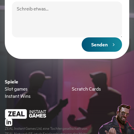
Senden
Spiele
Slot games
Scratch Cards
Instant Wins
ZEAL Instant Games Ltd, eine Tochtergesellschaft von
ZEAL Network SE, ist als Spieleanbieter von der Malta