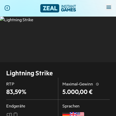
Lightning Strike
RTP
Maximal-Gewinn
83,59%
5.000,00 €
Endgeräte
Sprachen