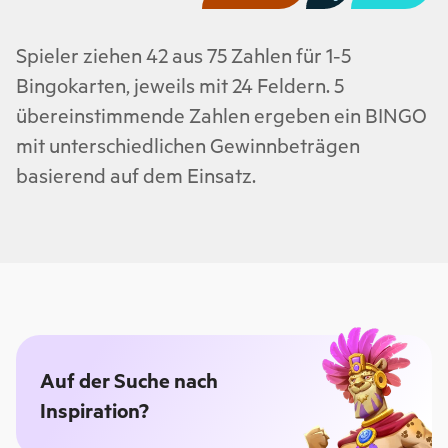
Spieler ziehen 42 aus 75 Zahlen für 1-5
Bingokarten, jeweils mit 24 Feldern. 5
übereinstimmende Zahlen ergeben ein BINGO
mit unterschiedlichen Gewinnbeträgen
basierend auf dem Einsatz.
Auf der Suche nach
Inspiration?