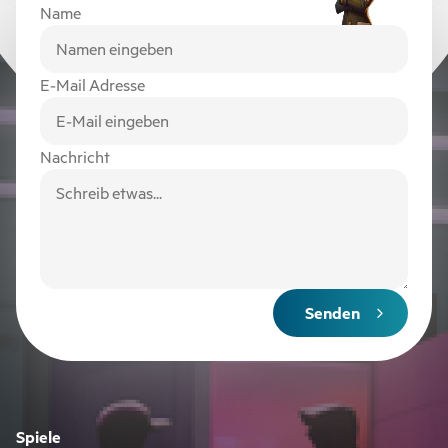
Name
E-Mail Adresse
Nachricht
Senden
Spiele